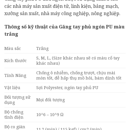
các nhà máy sản xuất điện tử, linh kiện, bảng mạch,
xưởng sản xuất, nhà máy công nghiệp, nông nghiệp.
Thông số kỹ thuật của Găng tay phủ ngón PU màu
trắng
Màu sắc
Trắng
S, M, L, (Size khác nhau sẽ có màu cổ tay
Kích thước
khác nhau)
Chống ô nhiễm, chống trượt, chịu mài
Tính Năng
mòn tốt, đễ hấp thụ mồ hôi, bám dính tốt
Vật liệu
Sợi Polyester, ngón tay phủ PU
Đối tượng sử
Mọi đối tượng
dụng
Độ chống
10^6 – 10^9 Ω
tĩnh điện
Độ co giãn
11.2 (min) / 115 kgf) / cm2 (min)