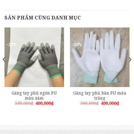
SẢN PHẨM CÙNG DANH MỤC
-20%
-20%
Găng tay phủ ngón PU
Găng tay phủ bàn PU màu
màu xám
trắng
Giá
Giá
Giá
Giá
500,000
₫
400,000
₫
500,000
₫
400,000
₫
gốc
hiện
gốc
hiện
là:
tại
là:
tại
500,000₫.
là:
500,000₫.
là:
00₫.
400,000₫.
400,000