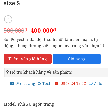
size S
Giá
Giá
500,000
400,000
₫
₫
gốc
hiện
Sợi Polyester dài dệt thành một tấm liền mạch, tự
là:
tại
động, không đường viền, ngón tay tráng với nhựa PU.
500,000₫.
là:
400,000₫.
Giỏ hàng
Thêm vào giỏ hàng
Hỗ trợ khách hàng về sản phẩm:
Ms. Trang DS Tech
0949 24 12 12
Zalo
Model: Phủ PU ngón trắng