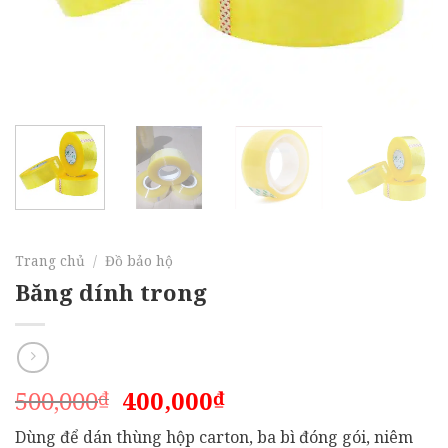
Trang chủ
/
Đồ bảo hộ
Băng dính trong
Giá
Giá
500,000
400,000
₫
₫
gốc
hiện
Dùng để dán thùng hộp carton, ba bì đóng gói, niêm
là:
tại