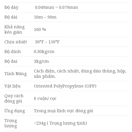
Độ dày
0.049mm ~ 0.079mm
Độ dài
50m – 90m
Khả năng
160 %
kéo giãn
Chịu nhiệt
30°F – 150°F
Độ dính
0.30kg/cm
Độ dai
3kg/cm
Cách điện, cách nhiệt, dùng dán thùng, hộp,
Tính Năng
sản phẩm.
Vật liệu
Oriented PolyPropylene (OPP)
Quy cách
6 cuộn/ cọc
đóng gói
Ứng dụng
Trong mọi lĩnh vực đóng gói
Trọng
~234g ( Trọng lượng tịnh)
lượng