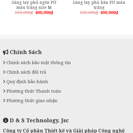
Găng tay phủ ngón PU
Găng tay phủ bàn PU màu
màu trắng size M
trắng
Giá
Giá
Giá
Giá
500,000
₫
400,000
₫
500,000
₫
400,000
₫
gốc
hiện
gốc
hiện
là:
tại
là:
tại
500,000₫.
là:
500,000₫.
là:
00₫.
400,000₫.
400,000
Chính Sách
Chính sách bảo mật thông tin
Chính sách đổi trả
Quy định bảo hành
Phương thức Thanh toán
Phương thức giao nhận
D & S Technology, Jsc
Công ty Cổ phần Thiết kế và Giải pháp Công nghệ