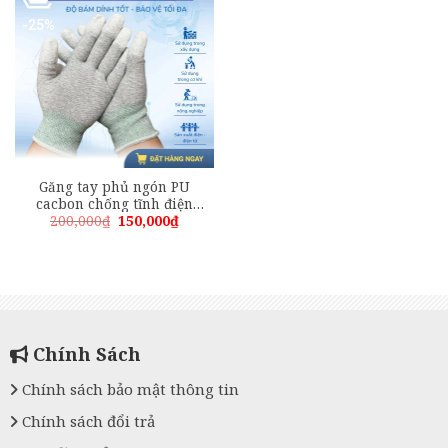
-25%
Găng tay phủ ngón PU
cacbon chống tĩnh điện
Giá
Giá
200,000
₫
150,000
₫
(ESD)
gốc
hiện
là:
tại
200,000₫.
là:
150,000₫.
Chính Sách
Chính sách bảo mật thông tin
Chính sách đổi trả