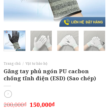
Trang chủ
/
Vật tư bảo hộ
Găng tay phủ ngón PU cacbon
chống tĩnh điện (ESD) (Sao chép)
Giá
Giá
200,000
150,000
₫
₫