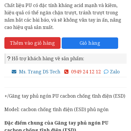
gốc
hiện
Chất liệu PU có đặc tính kháng acid mạnh và kiềm,
là:
tại
hiệu quả có thể ngăn chặn trượt, tránh trượt trong
200,000₫.
là:
nắm bắt các bài báo, và sẽ không vân tay in ấn, nâng
150,000₫.
cao hiệu quả sản xuất.
Giỏ hàng
Thêm vào giỏ hàng
Hỗ trợ khách hàng về sản phẩm:
Ms. Trang DS Tech
0949 24 12 12
Zalo
+/Găng tay phủ ngón PU cacbon chống tĩnh điện (ESD)
Model: cacbon chống tĩnh điện (ESD) phủ ngón
Đặc điểm chung của Găng tay phủ ngón PU
cacbon chống tĩnh điện (ESD)