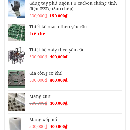
Găng tay phủ ngón PU cacbon chống tĩnh
điện (ESD) (Sao chép)
Giá
Giá
200,000
₫
150,000
₫
gốc
hiện
là:
tại
Thiết kế mạch theo yêu cầu
200,000₫.
là:
Liên hệ
150,000₫.
Thiết kế máy theo yêu cầu
Giá
Giá
500,000
₫
400,000
₫
gốc
hiện
là:
tại
Gia công cơ khí
500,000₫.
là:
400,000₫.
Giá
Giá
500,000
₫
400,000
₫
gốc
hiện
là:
tại
Màng chít
500,000₫.
là:
400,000₫.
Giá
Giá
500,000
₫
400,000
₫
gốc
hiện
là:
tại
Màng xốp nổ
500,000₫.
là:
400,000₫.
Giá
Giá
500,000
₫
400,000
₫