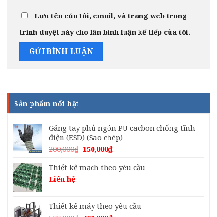
Lưu tên của tôi, email, và trang web trong
trình duyệt này cho lần bình luận kế tiếp của tôi.
Sản phẩm nổi bật
Găng tay phủ ngón PU cacbon chống tĩnh
điện (ESD) (Sao chép)
Giá
Giá
200,000
₫
150,000
₫
gốc
hiện
là:
tại
Thiết kế mạch theo yêu cầu
200,000₫.
là:
Liên hệ
150,000₫.
Thiết kế máy theo yêu cầu
Giá
Giá