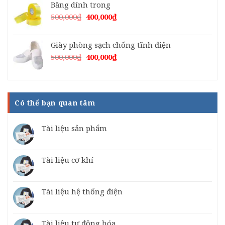
Băng dính trong
500,000₫.
là:
400,000₫.
Giá
Giá
500,000
₫
400,000
₫
gốc
hiện
là:
tại
Giày phòng sạch chống tĩnh điện
500,000₫.
là:
400,000₫.
Giá
Giá
500,000
₫
400,000
₫
gốc
hiện
là:
tại
500,000₫.
là:
400,000₫.
Có thể bạn quan tâm
Tài liệu sản phẩm
Tài liệu cơ khí
Tài liệu hệ thống điện
Tài liệu tự động hóa