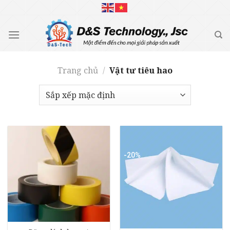
Skip
to
content
Trang chủ
/
Vật tư tiêu hao
-20%